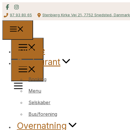
97 93 80 65
Stenbjerg Kirke Vej 21, 7752 Snedsted, Danmark
Forside
Restaurant
Booking
Menu
Selskaber
Bus/forening
Overnatning