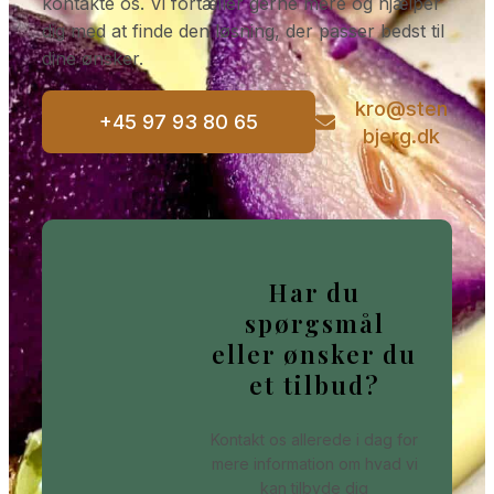
kontakte os. Vi fortæller gerne mere og hjælper
dig med at finde den løsning, der passer bedst til
dine ønsker.
kro@sten
+45 97 93 80 65
bjerg.dk
Har du
spørgsmål
eller ønsker du
et tilbud?
Kontakt os allerede i dag for
mere information om hvad vi
kan tilbyde dig