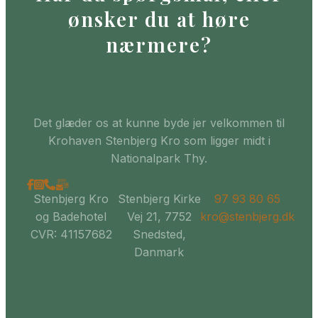
ønsker du at høre
nærmere?
Det glæder os at kunne byde jer velkommen til
Krohaven Stenbjerg Kro som ligger midt i
Nationalpark Thy.
Stenbjerg Kro
Stenbjerg Kirke
97 93 80 65
og Badehotel
Vej 21, 7752
kro@stenbjerg.dk
CVR: 41157682
Snedsted,
Danmark