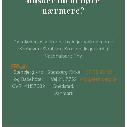
ønsker du at høre
nærmere?
Det glæder os at kunne byde jer velkommen til
Krohaven Stenbjerg Kro som ligger midt i
Nationalpark Thy.
Stenbjerg Kro
Stenbjerg Kirke
97 93 80 65
og Badehotel
Vej 21, 7752
kro@stenbjerg.dk
CVR: 41157682
Snedsted,
Danmark