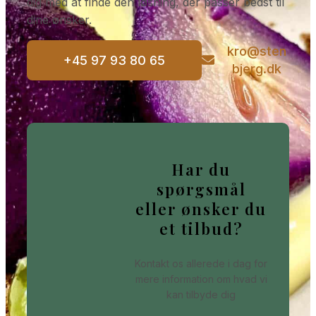
dig med at finde den løsning, der passer bedst til
dine ønsker.
kro@sten
+45 97 93 80 65
bjerg.dk
Har du
spørgsmål
eller ønsker du
et tilbud?
Kontakt os allerede i dag for
mere information om hvad vi
kan tilbyde dig