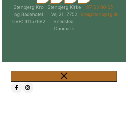
Stenbjerg Kro
Stenbjerg Kirke
97 93 80 65
og Badehotel
Vej 21, 7752
kro@stenbjerg.dk
CVR: 41157682
Snedsted,
Danmark