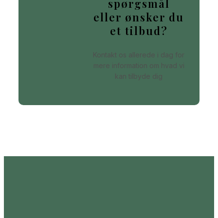
spørgsmål
eller ønsker du
et tilbud?
Kontakt os allerede i dag for
mere information om hvad vi
kan tilbyde dig